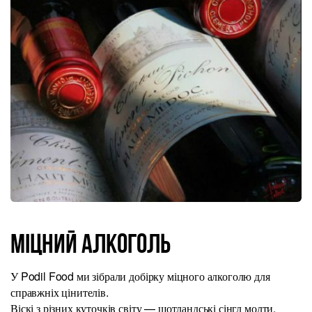
Міцний алкоголь
У Podil Food ми зібрали добірку міцного алкоголю для
справжніх цінителів.
Віскі з різних куточків світу — шотландські сінгл молти,