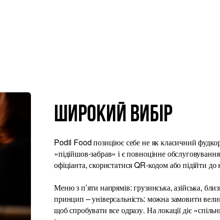
Широкий вибір
Podil Food позиціює себе не як класичний фудкорт
«підійшов-забрав» і є повноцінне обслуговування
офіціанта, скористатися QR-кодом або підійти до 
Меню з п’яти напрямів: грузинська, азійська, близ
принцип – універсальність: можна замовити велики
щоб спробувати все одразу. На локації діє «спільн