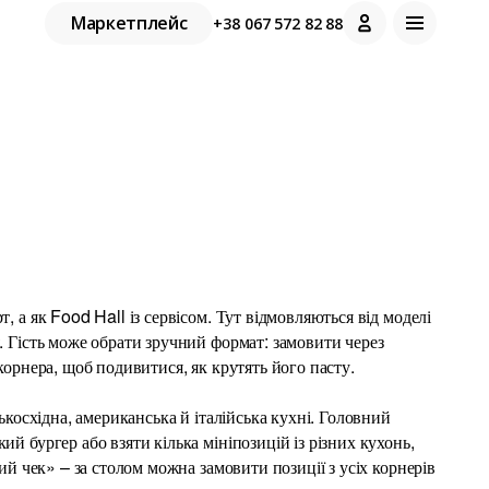
Маркетплейс
+38 067 572 82 88
, а як Food Hall із сервісом. Тут відмовляються від моделі
. Гість може обрати зручний формат: замовити через
корнера, щоб подивитися, як крутять його пасту.
ькосхідна, американська й італійська кухні. Головний
й бургер або взяти кілька мініпозицій із різних кухонь,
ий чек» – за столом можна замовити позиції з усіх корнерів