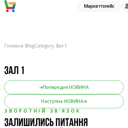
Notice
: Undefined offset: 0 in
/home/lobster1/prodbaza-
Маркетплейс
center.com.ua/www/catalog/controller/extension/tmd
on line
122
Головна
BlogCategory
Зал 1
Зал 1
Попередня НОВИНА
Наступна НОВИНА
ЗВОРОТНІЙ ЗВ’ЯЗОК
Залишились питання