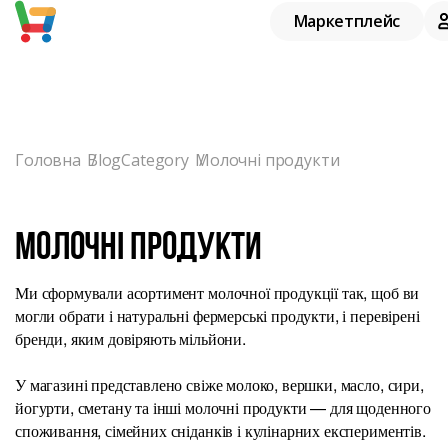
Notice
: Undefined offset: 0 in
/home/lobster1/prodbaza-
Маркетплейс
center.com.ua/www/catalog/controller/extension/tmd
on line
122
Головна
BlogCategory
Молочні продукти
Молочні продукти
Ми сформували асортимент молочної продукції так, щоб ви
могли обрати і натуральні фермерські продукти, і перевірені
бренди, яким довіряють мільйони.
У магазині представлено свіже молоко, вершки, масло, сири,
йогурти, сметану та інші молочні продукти — для щоденного
споживання, сімейних сніданків і кулінарних експериментів.